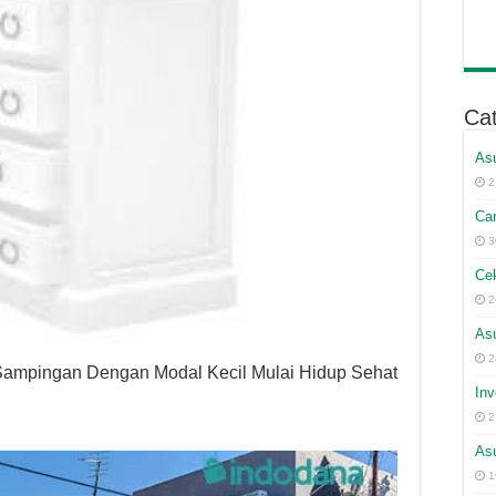
Ca
As
2
Car
3
Cek
2
As
2
ampingan Dengan Modal Kecil Mulai Hidup Sehat
Inv
2
Asu
1