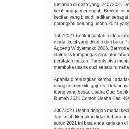
rumahan di desa yang. 24072021 Den
kecil hingga menengah. Berikut ini a
kecilan yang bisa di jadikan sebagai
barangkali peluang usaha 2021 yang 
16072021 Berikut adalah 5 ide usah
modal kecil yang dikutip dari buku
Agoeng Widyatmoko 2006. Bermodal
stainless kompor gas regulator tabu
peralatan makan. Parents bisa menj
membuka usaha cuci sepatu rumaha
Apabila direnungkan kembali ada fa
mungkin memiliki gaji kecil tetapi 
luang yang besar. Usaha Cuci Setri
Rumah 2021 Contoh Usaha Kecil-Ke
23072021 Usaha dengan modal kecil 
Tapi asal dikerjakan tidak terburu b
tahun 2021 ini bisa anda kerjakan d