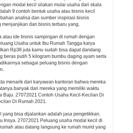
gan modal kecil silakan mulai usaha dari skala
dalah 9 contoh bentuk usaha atau bisnis kecil
 bahan analisa dan sumber inspirasi bisnis
menjanjikan dan bisnis terbaru yang.
a atau ide bisnis sampingan di rumah dengan
 Peluang Usaha untuk Ibu Rumah Tangga karya
kan Rp38 juta kamu sudah bisa dapat dandang
ng beras putih 5 kilogram bumbu daging ayam serta
adikannya sebagai peluang bisnis dengan
n.
kta menarik dari karyawan kantoran bahwa mereka
nyatanya banyak dari mereka yang memiliki waktu
ka Baju. 27072021 Contoh Usaha Kecil-Kecilan Di
cilan Di Rumah 2021.
yang bisa dijalankan adalah jasa pengetikkan.
uru Insya. 27072021 Peluang usaha modal kecil di
i rumah atau datang langsung ke rumah murid yang