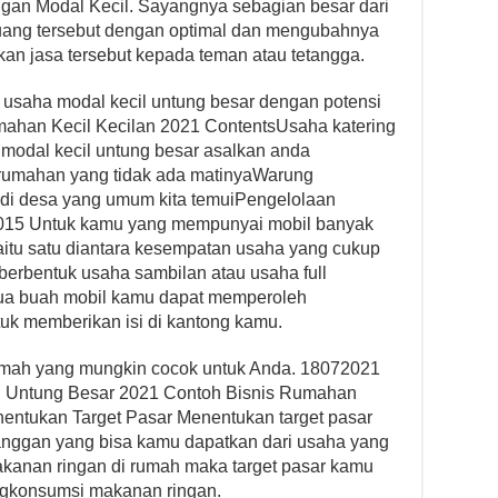
an Modal Kecil. Sayangnya sebagian besar dari
uang tersebut dengan optimal dan mengubahnya
an jasa tersebut kepada teman atau tetangga.
 usaha modal kecil untung besar dengan potensi
ahan Kecil Kecilan 2021 ContentsUsaha katering
modal kecil untung besar asalkan anda
rumahan yang tidak ada matinyaWarung
di desa yang umum kita temuiPengelolaan
02015 Untuk kamu yang mempunyai mobil banyak
 yaitu satu diantara kesempatan usaha yang cukup
berbentuk usaha sambilan atau usaha full
ua buah mobil kamu dapat memperoleh
uk memberikan isi di kantong kamu.
 rumah yang mungkin cocok untuk Anda. 18072021
l Untung Besar 2021 Contoh Bisnis Rumahan
entukan Target Pasar Menentukan target pasar
anggan yang bisa kamu dapatkan dari usaha yang
akanan ringan di rumah maka target pasar kamu
ngkonsumsi makanan ringan.