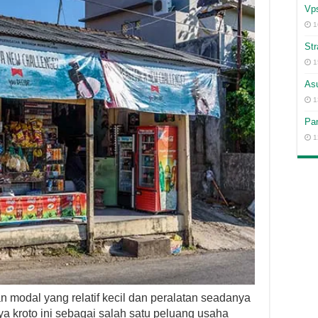
Vps
1
Str
1
Asu
1
Pan
1
n modal yang relatif kecil dan peralatan seadanya
a kroto ini sebagai salah satu peluang usaha