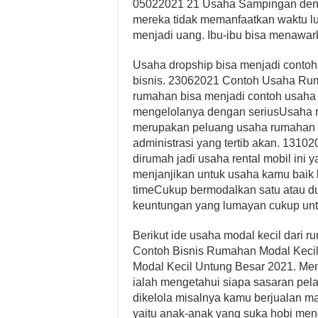
05022021 21 Usaha Sampingan deng
mereka tidak memanfaatkan waktu l
menjadi uang. Ibu-ibu bisa menawark
Usaha dropship bisa menjadi contoh
bisnis. 23062021 Contoh Usaha Rum
rumahan bisa menjadi contoh usaha 
mengelolanya dengan seriusUsaha 
merupakan peluang usaha rumahan 
administrasi yang tertib akan. 131
dirumah jadi usaha rental mobil ini
menjanjikan untuk usaha kamu baik 
timeCukup bermodalkan satu atau d
keuntungan yang lumayan cukup unt
Berikut ide usaha modal kecil dari
Contoh Bisnis Rumahan Modal Keci
Modal Kecil Untung Besar 2021. Men
ialah mengetahui siapa sasaran pel
dikelola misalnya kamu berjualan m
yaitu anak-anak yang suka hobi me