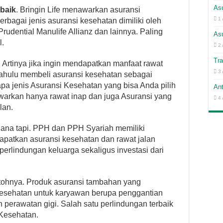
Asu
rbaik
. Bringin Life menawarkan asuransi
1 
rbagai jenis asuransi kesehatan dimiliki oleh
rudential Manulife Allianz dan lainnya. Paling
As
l.
2 
Tra
. Artinya jika ingin mendapatkan manfaat rawat
3 
dahulu membeli asuransi kesehatan sebagai
apa jenis Asuransi Kesehatan yang bisa Anda pilih
An
arkan hanya rawat inap dan juga Asuransi yang
4 
lan.
ana tapi. PPH dan PPH Syariah memiliki
apatkan asuransi kesehatan dan rawat jalan
perlindungan keluarga sekaligus investasi dari
ntohnya. Produk asuransi tambahan yang
esehatan untuk karyawan berupa penggantian
n perawatan gigi. Salah satu perlindungan terbaik
 Kesehatan.