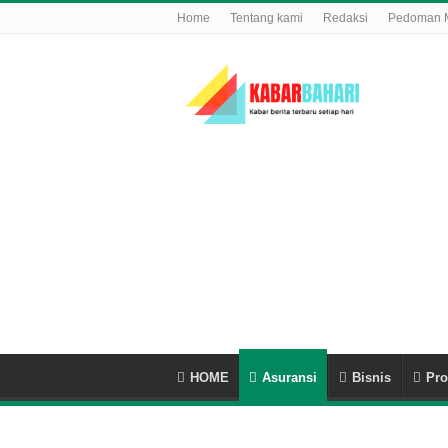
Home
Tentang kami
Redaksi
Pedoman M
HOME
Asuransi
Bisnis
Pro