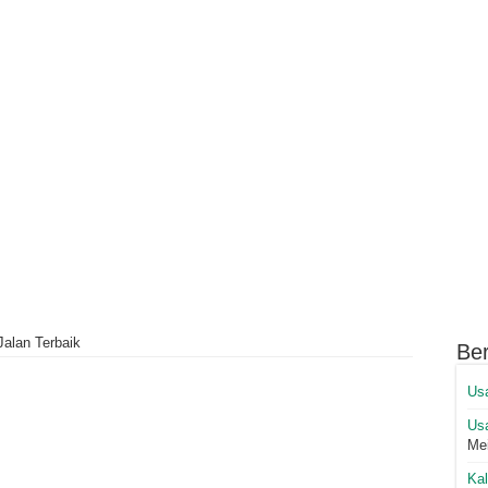
alan Terbaik
Ber
Us
Us
Me
Ka