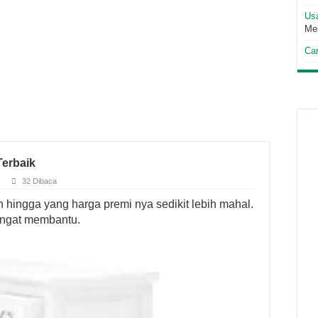
Us
Me
Car
Terbaik
32 Dibaca
h hingga yang harga premi nya sedikit lebih mahal.
angat membantu.