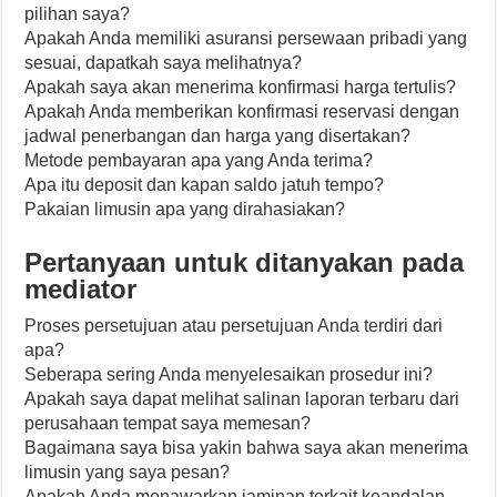
pilihan saya?
Apakah Anda memiliki asuransi persewaan pribadi yang
sesuai, dapatkah saya melihatnya?
Apakah saya akan menerima konfirmasi harga tertulis?
Apakah Anda memberikan konfirmasi reservasi dengan
jadwal penerbangan dan harga yang disertakan?
Metode pembayaran apa yang Anda terima?
Apa itu deposit dan kapan saldo jatuh tempo?
Pakaian limusin apa yang dirahasiakan?
Pertanyaan untuk ditanyakan pada
mediator
Proses persetujuan atau persetujuan Anda terdiri dari
apa?
Seberapa sering Anda menyelesaikan prosedur ini?
Apakah saya dapat melihat salinan laporan terbaru dari
perusahaan tempat saya memesan?
Bagaimana saya bisa yakin bahwa saya akan menerima
limusin yang saya pesan?
Apakah Anda menawarkan jaminan terkait keandalan