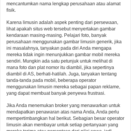
mencantumkan nama lengkap perusahaan atau alamat
fisik.
Karena limusin adalah aspek penting dari persewaan,
lihat apakah situs web tersebut menyertakan gambar
kendaraan masing-masing. Pelajari foto, banyak
perusahaan menggunakan gambar limusin generik, jika
ini masalahnya, tanyakan pada diri Anda mengapa
mereka tidak ingin menunjukkan gambar mobil mereka
sendiri. Mungkin ada satu petunjuk untuk melihat di
mana foto dan plat nomor itu diambil, jika sepertinya
diambil di AS, berhati-hatilah. Juga, tanyakan tentang
tanda-tanda pada mobil, beberapa operator
menggunakan limusin mereka sebagai papan reklame,
yang dapat membuat banyak penyewa frustrasi.
Jika Anda menemukan broker yang menawarkan untuk
mendapatkan penawaran atas nama Anda, Anda perlu
mempertimbangkan hal berikut. Sebagian besar operator
limusin akan membayar untuk setiap pertanyaan yang