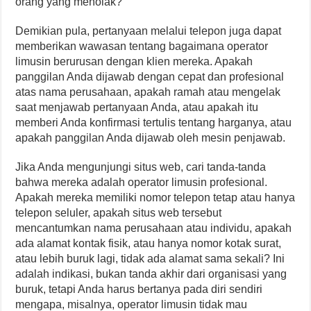
orang yang menolak?
Demikian pula, pertanyaan melalui telepon juga dapat
memberikan wawasan tentang bagaimana operator
limusin berurusan dengan klien mereka. Apakah
panggilan Anda dijawab dengan cepat dan profesional
atas nama perusahaan, apakah ramah atau mengelak
saat menjawab pertanyaan Anda, atau apakah itu
memberi Anda konfirmasi tertulis tentang harganya, atau
apakah panggilan Anda dijawab oleh mesin penjawab.
Jika Anda mengunjungi situs web, cari tanda-tanda
bahwa mereka adalah operator limusin profesional.
Apakah mereka memiliki nomor telepon tetap atau hanya
telepon seluler, apakah situs web tersebut
mencantumkan nama perusahaan atau individu, apakah
ada alamat kontak fisik, atau hanya nomor kotak surat,
atau lebih buruk lagi, tidak ada alamat sama sekali? Ini
adalah indikasi, bukan tanda akhir dari organisasi yang
buruk, tetapi Anda harus bertanya pada diri sendiri
mengapa, misalnya, operator limusin tidak mau