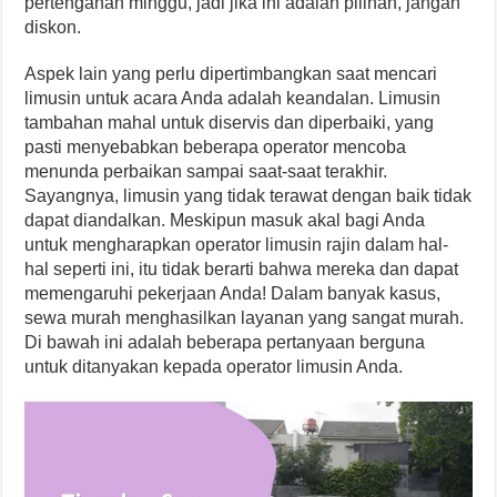
pertengahan minggu, jadi jika ini adalah pilihan, jangan
diskon.
Aspek lain yang perlu dipertimbangkan saat mencari
limusin untuk acara Anda adalah keandalan. Limusin
tambahan mahal untuk diservis dan diperbaiki, yang
pasti menyebabkan beberapa operator mencoba
menunda perbaikan sampai saat-saat terakhir.
Sayangnya, limusin yang tidak terawat dengan baik tidak
dapat diandalkan. Meskipun masuk akal bagi Anda
untuk mengharapkan operator limusin rajin dalam hal-
hal seperti ini, itu tidak berarti bahwa mereka dan dapat
memengaruhi pekerjaan Anda! Dalam banyak kasus,
sewa murah menghasilkan layanan yang sangat murah.
Di bawah ini adalah beberapa pertanyaan berguna
untuk ditanyakan kepada operator limusin Anda.