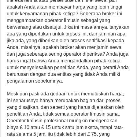
mereka terima atau persentase dari nilai sewa, jadi
apakah Anda akan membayar harga yang lebih tinggi
untuk kenyamanan pihak ketiga? Beberapa broker ini
menggambarkan operator limusin sebagai yang
berwenang atau disetujui. Jika ini masalahnya, tanyakan
apa yang diperlukan untuk proses ini, dan jaminan apa,
jika ada, yang diberikan oleh proses sertifikasi kepada
Anda, misalnya, apakah broker akan menjamin sewa
dan juga seberapa sering operator diperiksa? Anda juga
harus ingat bahwa Anda mengandalkan pihak ketiga
untuk menyelesaikan penelitian Anda, yang berarti Anda
berurusan dengan dua entitas yang tidak Anda miliki
pengalaman sebelumnya.
Meskipun pasti ada godaan untuk memutuskan harga,
ini seharusnya hanya merupakan bagian dari proses
yang disajikan, dan seperti yang harus dijelaskan oleh
penelitian Anda, tidak semua operator limusin sama.
Operator limusin profesional mungkin mengenakan
biaya £ 10 atau £ 15 untuk satu jam ekstra, tetapi rata-
rata selama 5 jam, itu tidak lebih dari £ 75, yang