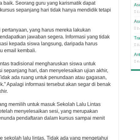
nya baik. Seorang guru yang karismatik dapat
Asu
rsus sepanjang hari tidak hanya mendidik tetapi
1 
As
2 
i pertanyaan, yang harus mereka lakukan
ndapatkan jawaban segera. Informasi yang tidak
Tra
fikasi kepada siswa langsung, daripada harus
3 
 email kembali.
An
4 
lintas tradisional mengharuskan siswa untuk
si sepanjang hari, dan menyelesaikan ujian akhir,
r. Tidak ada ruang untuk penundaan atau gagasan,
” Apalagi informasi tersebut akan segar di benak
hir.
 yang memilih untuk masuk Sekolah Lalu Lintas
setelah menyelesaikan sesi, yang merupakan
nunda pendaftaran dalam kursus sampai menit
ke sekolah lalu lintas. Tidak ada yang mengetahui