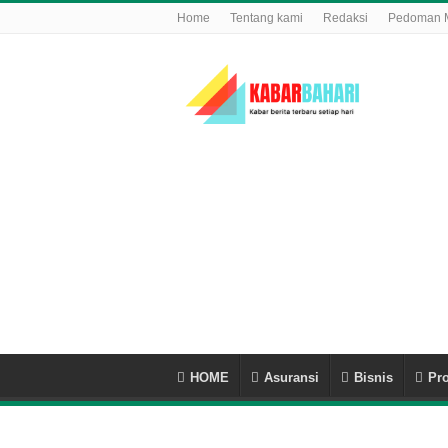
Home
Tentang kami
Redaksi
Pedoman M
HOME
Asuransi
Bisnis
Pro